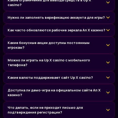
Какие ограничения для вывода средств в Up X
casino?
Нужно ли заполнять верификацию аккаунта для игры?
Как часто обновляются рабочие зеркала Ап Х казино?
Какие бонусные акции доступны постоянным
игрокам?
Можно ли играть на Up X casino с мобильного
телефона?
Какие валюты поддерживает сайт Up X casino?
Доступна ли демо-игра на официальном сайте Ап Х
казино?
Что делать, если не приходит письмо для
подтверждения регистрации?