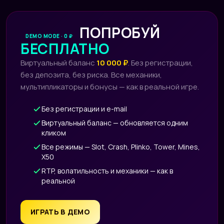
ПОПРОБУЙ
DEMO MODE · 0 ₽
БЕСПЛАТНО
Виртуальный баланс
10 000 ₽
. Без регистрации,
без депозита, без риска. Все механики,
мультипликаторы и бонусы — как в реальной игре.
Без регистрации и e-mail
Виртуальный баланс — обновляется одним
кликом
Все режимы — Slot, Crash, Plinko, Tower, Mines,
X50
RTP, волатильность и механики — как в
реальной
ИГРАТЬ В ДЕМО