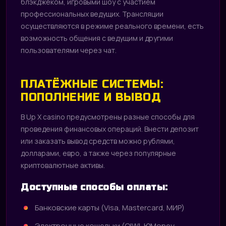
блэкджеком, игровыми шоу с участием
профессиональных ведущих. Трансляции
осуществляются в режиме реального времени, есть
возможность общения с ведущим и другими
пользователями через чат.
ПЛАТЁЖНЫЕ СИСТЕМЫ:
ПОПОЛНЕНИЕ И ВЫВОД
В Up X casino предусмотрены разные способы для
проведения финансовых операций. Внести депозит
или заказать вывод средств можно рублями,
долларами, евро, а также через популярные
криптовалютные активы.
Доступные способы оплаты:
Банковские карты (Visa, Mastercard, МИР)
Электронные кошельки (QIWI, ЮMoney,