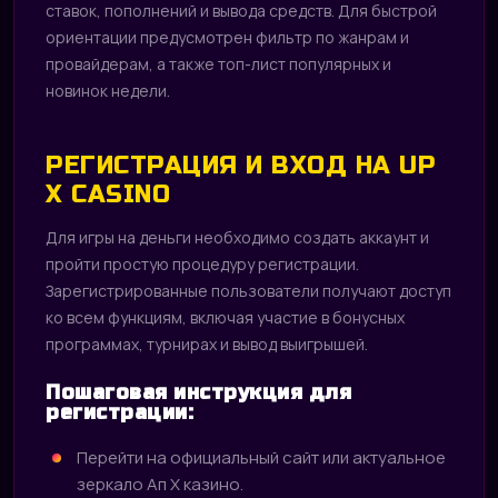
ставок, пополнений и вывода средств. Для быстрой
ориентации предусмотрен фильтр по жанрам и
провайдерам, а также топ-лист популярных и
новинок недели.
РЕГИСТРАЦИЯ И ВХОД НА UP
X CASINO
Для игры на деньги необходимо создать аккаунт и
пройти простую процедуру регистрации.
Зарегистрированные пользователи получают доступ
ко всем функциям, включая участие в бонусных
программах, турнирах и вывод выигрышей.
Пошаговая инструкция для
регистрации:
Перейти на официальный сайт или актуальное
зеркало Ап Х казино.