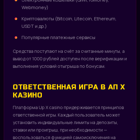
Webmoney)
Криптовалюты (Bitcoin, Litecoin, Ethereum,
USDT и др.)
Популярные платежные сервисы
Средства поступают на счёт за считанные минуты, а
вывод от 1000 рублей доступен после верификации и
выполнения условий отыгрыша по бонусам.
ОТВЕТСТВЕННАЯ ИГРА В АП Х
КАЗИНО
Платформа Up X casino придерживается принципов
ответственной игры. Каждый пользователь может
установить индивидуальные лимиты на депозиты,
ставки или проигрыш, при необходимости —
воспользоваться функцией самоисключения на