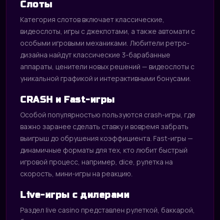
Слоты
Категория слотов включает классические,
видеослоты, игры с джекпотами, а также автомати с
особыми игровыми механиками. Любители ретро-
дизайна найдут классические 3-барабанные
аппараты, ценители новых решений — видеослоты с
уникальной графикой и интерактивными бонусами.
CRASH и Fast-игры
Особой популярностью пользуются crash-игры, где
важно заранее сделать ставку и вовремя забрать
выигрыш до обрушения коэффициента. Fast-игры —
динамичные форматы для тех, кто любит быстрый
игровой процесс, например, dice, рулетка на
скорость, мини-игры на реакцию.
Live-игры с дилерами
Раздел live casino представлен рулеткой, баккарой,