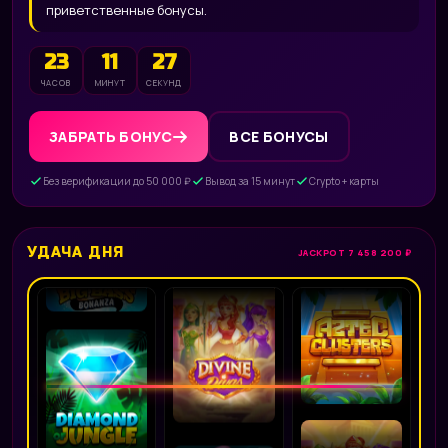
приветственные бонусы.
23
11
24
ЧАСОВ
МИНУТ
СЕКУНД
ЗАБРАТЬ БОНУС
ВСЕ БОНУСЫ
Без верификации до 50 000 ₽
Вывод за 15 минут
Crypto + карты
УДАЧА ДНЯ
JACKPOT 7 458 200 ₽