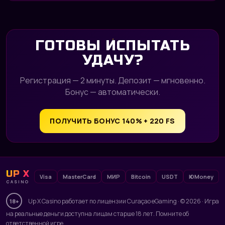
ГОТОВЫ ИСПЫТАТЬ
УДАЧУ?
Регистрация — 2 минуты. Депозит — мгновенно.
Бонус — автоматически.
ПОЛУЧИТЬ БОНУС 140% + 220 FS
UP X
Visa
MasterCard
МИР
Bitcoin
USDT
ЮMoney
CASINO
Up X Casino работает по лицензии Curaçao eGaming · © 2026 · Игра
18+
на реальные деньги доступна лицам старше 18 лет. Помните об
ответственной игре.