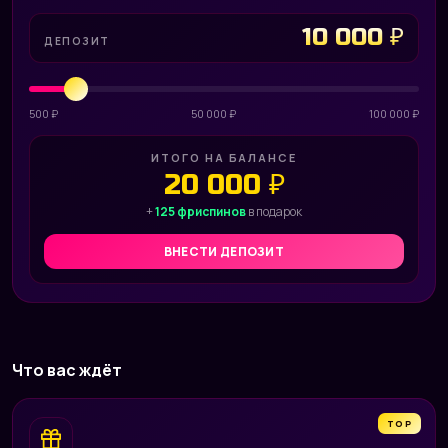
10 000 ₽
ДЕПОЗИТ
500 ₽
50 000 ₽
100 000 ₽
ИТОГО НА БАЛАНСЕ
20 000 ₽
+
125 фриспинов
в подарок
ВНЕСТИ ДЕПОЗИТ
Что вас ждёт
TOP