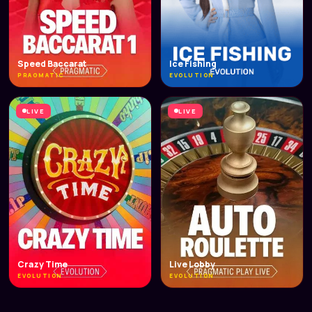
Speed Baccarat
Ice Fishing
PRAGMATIC
EVOLUTION
LIVE
LIVE
Crazy Time
Live Lobby
EVOLUTION
EVOLUTION