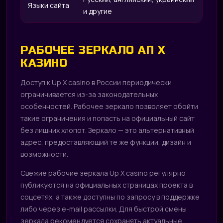
Языки сайта
и другие
РАБОЧЕЕ ЗЕРКАЛО АП Х
КАЗИНО
Доступ к Up X casino в России периодически
ограничивается из-за законодательных
особенностей. Рабочее зеркало позволяет обойти
такие ограничения и попасть на официальный сайт
без лишних хлопот. Зеркало — это альтернативный
адрес, предоставляющий те же функции, дизайн и
возможности.
Свежие рабочие зеркала Up X casino регулярно
публикуются на официальных страницах проекта в
соцсетях, а также доступны по запросу в поддержке
либо через e-mail рассылки. Для быстрой смены
зеркала рекомендуется сохранять актуальные