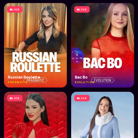
LIVE
LIVE
Russian Roulette
Bac Bo
PRAGMATIC
EVOLUTION
LIVE
LIVE