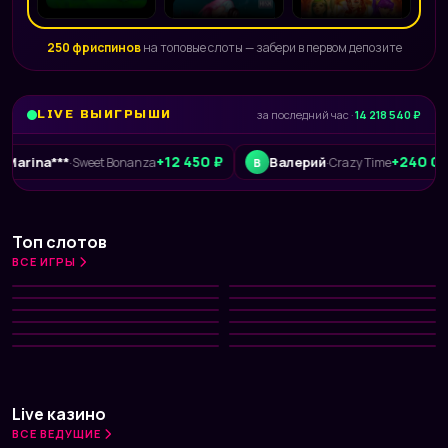
250 фриспинов
на топовые слоты — забери в первом депозите
LIVE ВЫИГРЫШИ
за последний час ·
14 218 540 ₽
+12 450 ₽
+240 015 ₽
a***
Валерий
·
Sweet Bonanza
·
Crazy Time
В
Топ
слотов
ВСЕ ИГРЫ
Gates of Olympus 1000
Big Bass Bonanza
HOT
Diamond of Jungle
Aztec Clusters
NEW
PRAGMATIC PLAY
PRAGMATIC PLAY
Divine Divas
Dreamshock
TOP
NETENT
PRAGMATIC PLAY
Hot Fruit
Phoenix Rising
NEW
PLAY’N GO
NETENT
Fruit Machine
Capymania Yellow
HOT
MICROGAMING
PLAY’N GO
Big Win x25
Fab Farm
MICROGAMING
PRAGMATIC PLAY
NETENT
PLAY’N GO
Live
казино
ВСЕ ВЕДУЩИЕ